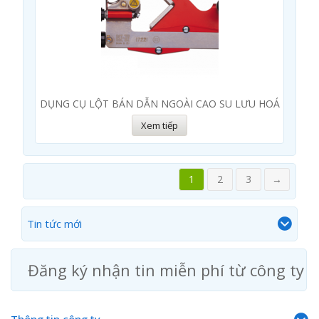
DỤNG CỤ LỘT BÁN DẪN NGOÀI CAO SU LƯU HOÁ
Xem tiếp
1
2
3
→
Tin tức mới
Đăng ký nhận tin miễn phí từ công ty