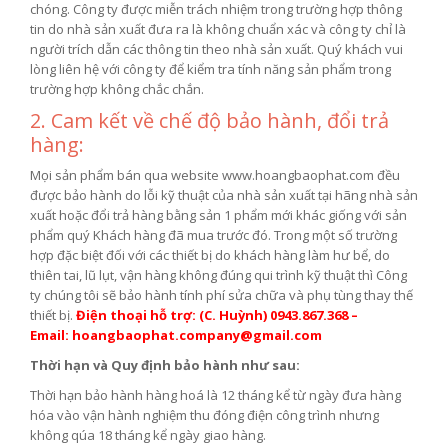
chóng. Công ty được miễn trách nhiệm trong trường hợp thông
tin do nhà sản xuất đưa ra là không chuẩn xác và công ty chỉ là
người trích dẫn các thông tin theo nhà sản xuất. Quý khách vui
lòng liên hệ với công ty để kiểm tra tính năng sản phẩm trong
trường hợp không chắc chắn.
2. Cam kết về chế độ bảo hành, đổi trả
hàng:
Mọi sản phẩm bán qua website www.hoangbaophat.com đều
được bảo hành do lỗi kỹ thuật của nhà sản xuất tại hãng nhà sản
xuất hoặc đổi trả hàng bằng sản 1 phẩm mới khác giống với sản
phẩm quý Khách hàng đã mua trước đó. Trong một số trường
hợp đặc biệt đối với các thiết bị do khách hàng làm hư bể, do
thiên tai, lũ lụt, vận hàng không đúng qui trình kỹ thuật thì Công
ty chúng tôi sẽ bảo hành tính phí sửa chữa và phụ tùng thay thế
thiết bị.
Điện thoại hỗ trợ: (C. Huỳnh) 0943.867.368 –
Email: hoangbaophat.company@gmail.com
Thời hạn và Quy định bảo hành như sau:
Thời hạn bảo hành hàng hoá là 12 tháng kể từ ngày đưa hàng
hóa vào vận hành nghiệm thu đóng điện công trình nhưng
không qúa 18 tháng kể ngày giao hàng.