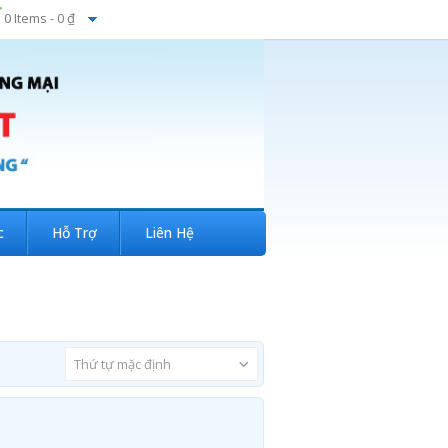
0 Items -
0 ₫
c
Hỗ Trợ
Liên Hệ
Thứ tự mặc định