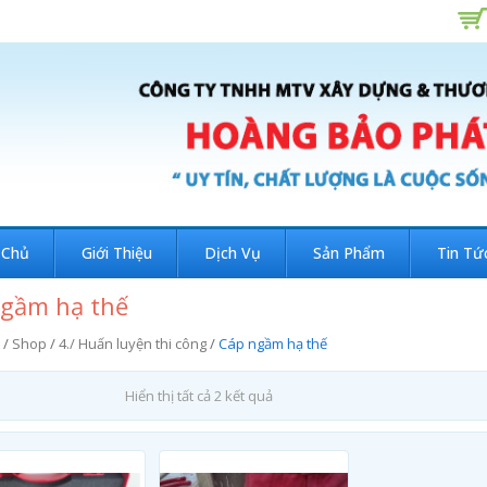
 Chủ
Giới Thiệu
Dịch Vụ
Sản Phẩm
Tin Tứ
gầm hạ thế
/
Shop
/
4./ Huấn luyện thi công
/
Cáp ngầm hạ thế
Hiển thị tất cả 2 kết quả