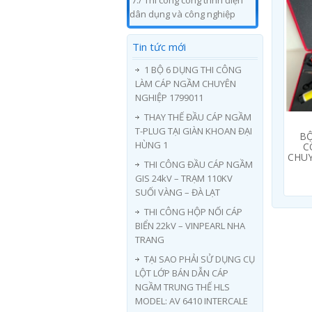
7./ Thi công công trình điện
dân dụng và công nghiệp
Tin tức mới
1 BỘ 6 DỤNG THI CÔNG
LÀM CÁP NGẦM CHUYÊN
NGHIỆP 1799011
THAY THẾ ĐẦU CÁP NGẦM
T-PLUG TẠI GIÀN KHOAN ĐẠI
BỘ
HÙNG 1
C
CHUY
THI CÔNG ĐẦU CÁP NGẦM
GIS 24kV – TRẠM 110KV
SUỐI VÀNG – ĐÀ LẠT
THI CÔNG HỘP NỐI CÁP
BIỂN 22kV – VINPEARL NHA
TRANG
TẠI SAO PHẢI SỬ DỤNG CỤ
LỘT LỚP BÁN DẪN CÁP
NGẦM TRUNG THẾ HLS
MODEL: AV 6410 INTERCALE