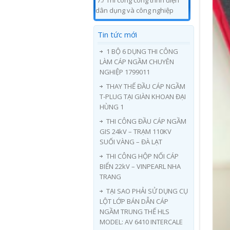
7./ Thi công công trình điện
dân dụng và công nghiệp
Tin tức mới
1 BỘ 6 DỤNG THI CÔNG
LÀM CÁP NGẦM CHUYÊN
NGHIỆP 1799011
THAY THẾ ĐẦU CÁP NGẦM
T-PLUG TẠI GIÀN KHOAN ĐẠI
HÙNG 1
THI CÔNG ĐẦU CÁP NGẦM
GIS 24kV – TRẠM 110KV
SUỐI VÀNG – ĐÀ LẠT
THI CÔNG HỘP NỐI CÁP
BIỂN 22kV – VINPEARL NHA
TRANG
TẠI SAO PHẢI SỬ DỤNG CỤ
LỘT LỚP BÁN DẪN CÁP
NGẦM TRUNG THẾ HLS
MODEL: AV 6410 INTERCALE