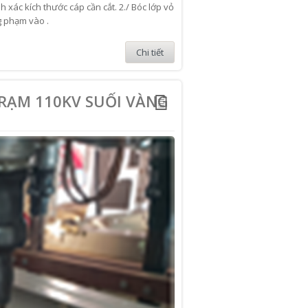
 xác kích thước cáp cần cắt. 2./ Bóc lớp vỏ
g phạm vào .
Chi tiết
TRẠM 110KV SUỐI VÀNG