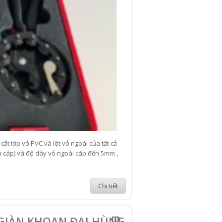
cắt lớp vỏ PVC và lột vỏ ngoài của tất cả
nh cáp) và độ dày vỏ ngoài cáp đến 5mm ,
Chi tiết
 GIÀN KHOAN ĐẠI HÙNG