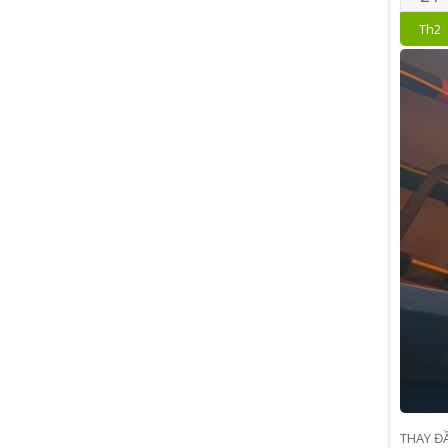
Th2
THAY ĐẦ