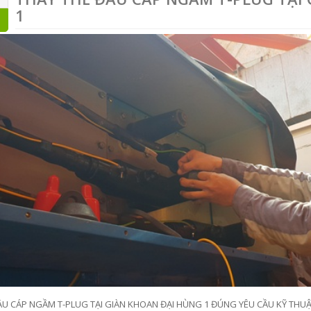
1
U CÁP NGẦM T-PLUG TẠI GIÀN KHOAN ĐẠI HÙNG 1 ĐÚNG YÊU CẦU KỸ THUẬT 1