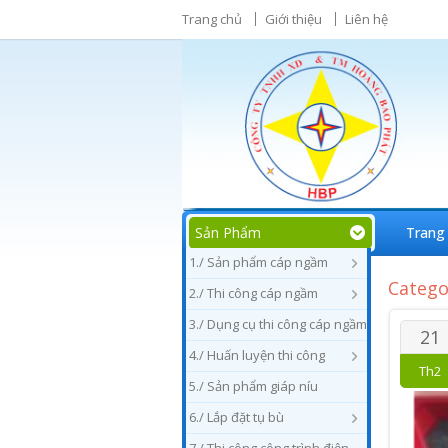
Trang chủ
Giới thiệu
Liên hệ
Sản Phẩm
Trang
1./ Sản phẩm cáp ngầm
Catego
2./ Thi công cáp ngầm
3./ Dụng cụ thi công cáp ngầm
21
4./ Huấn luyện thi công
Th2
5./ Sản phẩm giáp níu
6./ Lắp đặt tụ bù