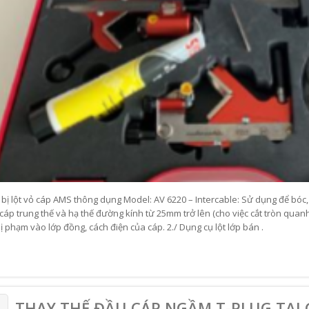
t bị lột vỏ cáp AMS thông dụng Model: AV 6220 – Intercable: Sử dụng để bóc, 
 cáp trung thế và hạ thế đường kính từ 25mm trở lên (cho việc cắt tròn qua
 phạm vào lớp đồng, cách điện của cáp. 2./ Dụng cụ lột lớp bán .
THAY THẾ ĐẦU CÁP NGẦM T-PLUG TẠI