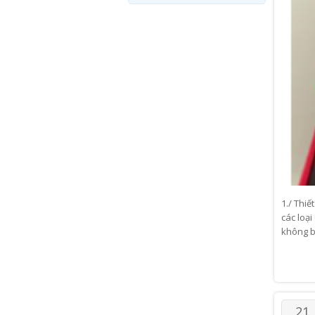
1./ Thiế
các loại
không bị
21