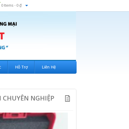
0 Items -
0 ₫
c
Hỗ Trợ
Liên Hệ
M CHUYÊN NGHIỆP