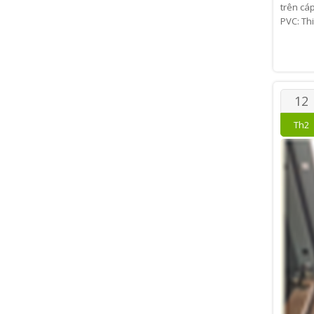
trên cáp
PVC: Th
12
Th2