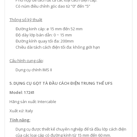
Phù hợp để tách tất cả các loại cách điện cáp.
Có núm điều chỉnh góc dao từ “0” đến “5”
Thông số kỹ thuật
Đường kinh cáp: ø 15 mm đến 52 mm
Độ dày lớp bán dẫn: 0 ~ 15 mm
Đường kính quay tối đa: 200mm
Chiều dài tách cách điện tối đa: không giới hạn
Cấu hình cung cấp
:
Dụng cụ chính IMS II
5. DỤNG CỤ GỌT TÀ ĐẦU CÁCH ĐIỆN TRUNG THẾ UFS
Model: 17241
Hãng sản xuất: Intercable
Xuất xứ: Italy
Tính năng:
Dụng cụ được thiết kế chuyên nghiệp để tà đầu lớp cách điện
của các loại cáp có đường kính từ 15 mm đến 60 mm.