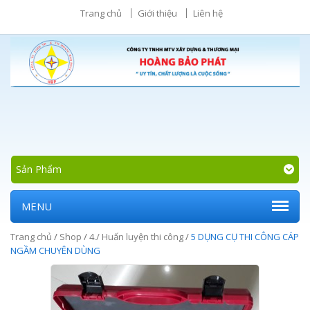
Trang chủ
Giới thiệu
Liên hệ
Sản Phẩm
MENU
Trang chủ
/
Shop
/
4./ Huấn luyện thi công
/
5 DỤNG CỤ THI CÔNG CÁP
NGẦM CHUYÊN DÙNG