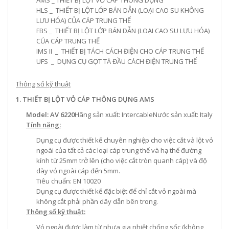
AMS _ THIẾT BỊ LỘT VỎ CÁP THÔNG DỤNG
HLS _ THIẾT BỊ LỘT LỚP BÁN DẪN (LOẠI CAO SU KHÔNG
LƯU HÓA) CỦA CÁP TRUNG THẾ
FBS _ THIẾT BỊ LỘT LỚP BÁN DẪN (LOẠI CAO SU LƯU HÓA)
CỦA CÁP TRUNG THẾ
IMS II _ THIẾT BỊ TÁCH CÁCH ĐIỆN CHO CÁP TRUNG THẾ
UFS _ DỤNG CỤ GỌT TÀ ĐẦU CÁCH ĐIỆN TRUNG THẾ
Thông số kỹ thuật
1. THIẾT BỊ LỘT VỎ CÁP THÔNG DỤNG AMS
Model: AV 6220
Hãng sản xuất: IntercableNước sản xuất: Italy
Tính năng:
Dụng cụ được thiết kế chuyên nghiệp cho việc cắt và lột vỏ
ngoài của tất cả các loại cáp trung thế và hạ thế đường
kính từ 25mm trở lên (cho việc cắt tròn quanh cáp) và độ
dày vỏ ngoài cáp đến 5mm.
Tiêu chuẩn: EN 10020
Dụng cụ được thiết kế đặc biệt để chỉ cắt vỏ ngoài mà
không cắt phải phần dây dẫn bên trong.
Thông số kỹ thuật:
Vỏ ngoài được làm từ nhựa gia nhiệt chống sốc (không