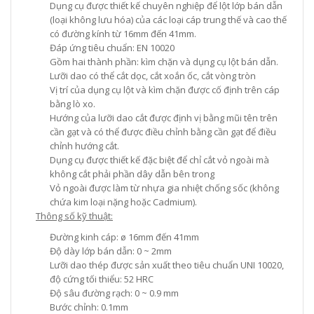
Dụng cụ được thiết kế chuyên nghiệp để lột lớp bán dẫn
(loại không lưu hóa) của các loại cáp trung thế và cao thế
có đường kính từ 16mm đến 41mm.
Đáp ứng tiêu chuẩn: EN 10020
Gồm hai thành phần: kìm chặn và dụng cụ lột bán dẫn.
Lưỡi dao có thể cắt dọc, cắt xoắn ốc, cắt vòng tròn
Vị trí của dụng cụ lột và kìm chặn được cố định trên cáp
bằng lò xo.
Hướng của lưỡi dao cắt được định vị bằng mũi tên trên
cần gạt và có thể được điều chỉnh bằng cần gạt để điều
chỉnh hướng cắt.
Dụng cụ được thiết kế đặc biệt để chỉ cắt vỏ ngoài mà
không cắt phải phần dây dẫn bên trong
Vỏ ngoài được làm từ nhựa gia nhiệt chống sốc (không
chứa kim loại nặng hoặc Cadmium).
Thông số kỹ thuật:
Đường kinh cáp: ø 16mm đến 41mm
Độ dày lớp bán dẫn: 0 ~ 2mm
Lưỡi dao thép được sản xuất theo tiêu chuẩn UNI 10020,
độ cứng tối thiểu: 52 HRC
Độ sâu đường rạch: 0 ~ 0.9 mm
Bước chỉnh: 0.1mm