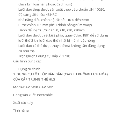
chứa kim loại nặng hoặc Cadmium)
Lưỡi dao thép được sản xuất theo tiêu chuẩn UNI 10020,
độ cứng tối thiểu: 48 HRC
Khả năng điều chỉnh độ cắt sâu: từ 0 đến 5mm
Bước chỉnh: 0.1 mm (điều chỉnh bằng núm xoay)
Đánh dấu vị trí lưỡi dao: 0, +10, +20, +30mm
Lưỡi dao được thiết kế 2 phía, quay được 180° để sử dụng
lưỡi thứ 2 khi lưỡi dao thứ nhất bị mòn hoặc hỏng.
Lưỡi dao có thể được thay thế mà không cần dùng dụng
cụ phụ trợ.
Trọng lượng dụng cụ: Xấp xỉ 170g
Cấu hình cung cấp:
Dụng cụ chính
2. DỤNG CỤ LỘT LỚP BÁN DẪN (CAO SU KHÔNG LƯU HÓA)
CỦA CÁP TRUNG THẾ HLS
Model: AV 6410 + AV 6411
Hãng sản xuất: Intercable
Xuất xứ: Italy
Tính năng: