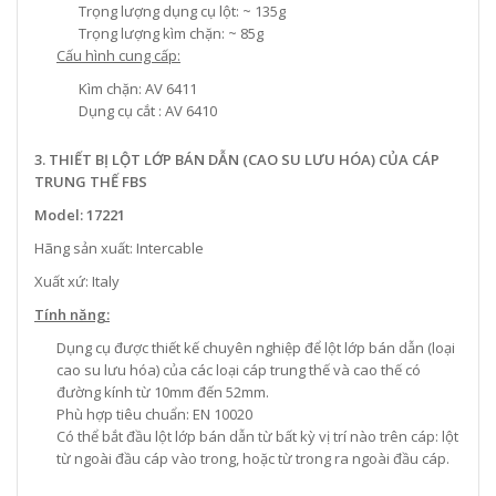
Trọng lượng dụng cụ lột: ~ 135g
Trọng lượng kìm chặn: ~ 85g
Cấu hình cung cấp:
Kìm chặn: AV 6411
Dụng cụ cắt : AV 6410
3. THIẾT BỊ LỘT LỚP BÁN DẪN (CAO SU LƯU HÓA) CỦA CÁP
TRUNG THẾ FBS
Model: 17221
Hãng sản xuất: Intercable
Xuất xứ: Italy
Tính năng:
Dụng cụ được thiết kế chuyên nghiệp để lột lớp bán dẫn (loại
cao su lưu hóa) của các loại cáp trung thế và cao thế có
đường kính từ 10mm đến 52mm.
Phù hợp tiêu chuẩn: EN 10020
Có thể bắt đầu lột lớp bán dẫn từ bất kỳ vị trí nào trên cáp: lột
từ ngoài đầu cáp vào trong, hoặc từ trong ra ngoài đầu cáp.