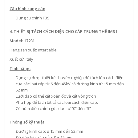
Cấu hình cung cấp
Dụng cụ chính FBS
4. THIẾT BỊ TÁCH CÁCH ĐIỆN CHO CÁP TRUNG THẾ IMS II
Model: 17231
Hãng sản xuất: Intercable
Xuất xứ: Italy
Tính năng:
Dụng cụ được thiết kế chuyên nghiệp để tách lớp cách điện
của các loại cáp từ 6 đến 45kV có đường kính từ 15 mm đến
52 mm.
Lưỡi dao có thể cắt xoắn ốc và cắt vòng tròn
Phù hợp để tách tất cả các loại cách điện cáp.
Có núm điều chỉnh góc dao từ “0” đến “5”
Thông số kỹ thuật:
Đường kinh cáp: ø 15 mm đến 52 mm
Độ dày lớp bán dẫn: 0 ~ 15 mm