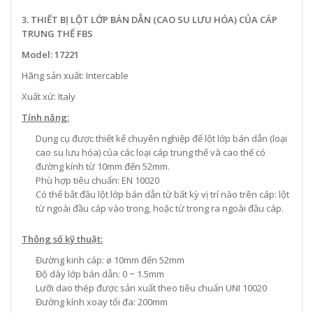
3. THIẾT BỊ LỘT LỚP BÁN DẪN (CAO SU LƯU HÓA) CỦA CÁP
TRUNG THẾ FBS
Model: 17221
Hãng sản xuất: Intercable
Xuất xứ: Italy
Tính năng:
Dụng cụ được thiết kế chuyên nghiệp để lột lớp bán dẫn (loại
cao su lưu hóa) của các loại cáp trung thế và cao thế có
đường kính từ 10mm đến 52mm.
Phù hợp tiêu chuẩn: EN 10020
Có thể bắt đầu lột lớp bán dẫn từ bất kỳ vị trí nào trên cáp: lột
từ ngoài đầu cáp vào trong, hoặc từ trong ra ngoài đầu cáp.
Thông số kỹ thuật:
Đường kinh cáp: ø 10mm đến 52mm
Độ dày lớp bán dẫn: 0 ~ 1.5mm
Lưỡi dao thép được sản xuất theo tiêu chuẩn UNI 10020
Đường kính xoay tối đa: 200mm