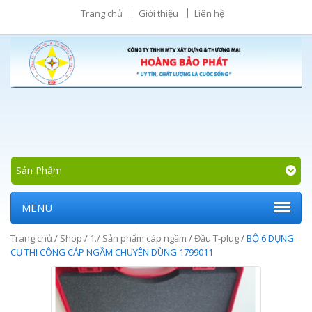
Trang chủ
Giới thiệu
Liên hệ
Sản Phẩm
MENU
Trang chủ
/
Shop
/
1./ Sản phẩm cáp ngầm
/
Đầu T-plug
/
BỘ 6 DỤNG
CỤ THI CÔNG CÁP NGẦM CHUYÊN DÙNG 1799011