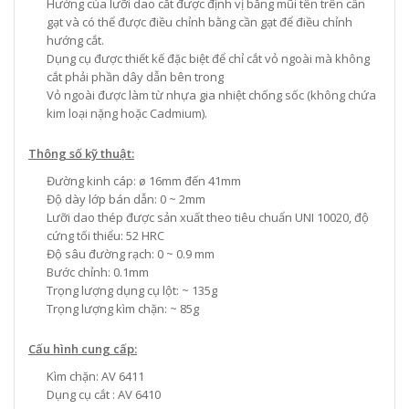
Hướng của lưỡi dao cắt được định vị bằng mũi tên trên cần
gạt và có thể được điều chỉnh bằng cần gạt để điều chỉnh
hướng cắt.
Dụng cụ được thiết kế đặc biệt để chỉ cắt vỏ ngoài mà không
cắt phải phần dây dẫn bên trong
Vỏ ngoài được làm từ nhựa gia nhiệt chống sốc (không chứa
kim loại nặng hoặc Cadmium).
Thông số kỹ thuật:
Đường kinh cáp: ø 16mm đến 41mm
Độ dày lớp bán dẫn: 0 ~ 2mm
Lưỡi dao thép được sản xuất theo tiêu chuẩn UNI 10020, độ
cứng tối thiểu: 52 HRC
Độ sâu đường rạch: 0 ~ 0.9 mm
Bước chỉnh: 0.1mm
Trọng lượng dụng cụ lột: ~ 135g
Trọng lượng kìm chặn: ~ 85g
Cấu hình cung cấp:
Kìm chặn: AV 6411
Dụng cụ cắt : AV 6410