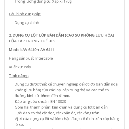
Trọng lượng dụng cụ: Xấp xỉ 170g
Cấu hình cung cấp:
Dụng cụ chính
2. DỤNG CỤ LỘT LỚP BÁN DẪN (CAO SU KHÔNG LƯU HÓA)
CỦA CÁP TRUNG THẾ HLS
Model: AV 6410 + AV 6411
Hãng sản xuất: Intercable
Xuất xứ: Italy
Tính năng:
Dụng cụ được thiết kế chuyên nghiệp để lột lớp bán dẫn (loại
không lưu hóa) của các loại cáp trung thế và cao thế có
đường kính từ 16mm đến 41mm.
Đáp ứng tiêu chuẩn: EN 10020
Gồm hai thành phần: kìm chặn và dụng cụ lột bán dẫn.
Lưỡi dao có thể cắt dọc, cắt xoắn ốc, cắt vòng tròn
Vị trí của dụng cụ lột và kìm chặn được cố định trên cáp bằng
lò xo.