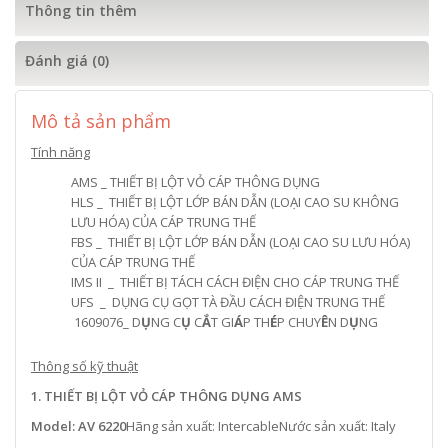
Thông tin thêm
Đánh giá (0)
Mô tả sản phẩm
Tính năng
AMS _ THIẾT BỊ LỘT VỎ CÁP THÔNG DỤNG
HLS _ THIẾT BỊ LỘT LỚP BÁN DẪN (LOẠI CAO SU KHÔNG
LƯU HÓA) CỦA CÁP TRUNG THẾ
FBS _ THIẾT BỊ LỘT LỚP BÁN DẪN (LOẠI CAO SU LƯU HÓA)
CỦA CÁP TRUNG THẾ
IMS II _ THIẾT BỊ TÁCH CÁCH ĐIỆN CHO CÁP TRUNG THẾ
UFS _ DỤNG CỤ GỌT TÀ ĐẦU CÁCH ĐIỆN TRUNG THẾ
1609076_ D
Ụ
NG C
Ụ
C
Ắ
T GI
Á
P TH
É
P CHUY
Ê
N D
Ụ
NG
Thông số kỹ thuật
1. THIẾT BỊ LỘT VỎ CÁP THÔNG DỤNG AMS
Model: AV 6220
Hãng sản xuất: IntercableNước sản xuất: Italy