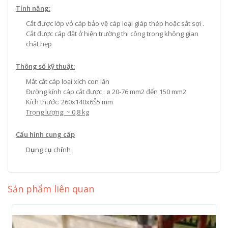
Tính năng:
Cắt được lớp vỏ cáp bảo vệ cáp loại giáp thép hoặc sắt sợi .
Cắt được cáp đặt ở hiện trường thi công trong không gian
chật hẹp
Thông số kỹ thuật:
Mắt cắt cáp loại xích con lăn
Đường kính cáp cắt được : ø 20-76 mm2 đến 150 mm2
Kích thước: 260x140x6Š5 mm
Trọng lượng: ~ 0,8 kg
Cấu hình cung cấp
D
ụ
ng c
ụ
ch
í
nh
Sản phẩm liên quan