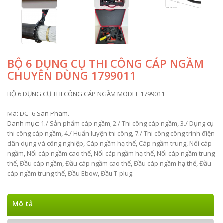
BỘ 6 DỤNG CỤ THI CÔNG CÁP NGẦM
CHUYÊN DÙNG 1799011
BỘ 6 DỤNG CỤ THI CÔNG CÁP NGẦM MODEL 1799011
Mã:
DC- 6 San Pham
.
Danh mục:
1./ Sản phẩm cáp ngầm
,
2./ Thi công cáp ngầm
,
3./ Dụng cụ
thi công cáp ngầm
,
4./ Huấn luyện thi công
,
7./ Thi công công trình điện
dân dụng và công nghiệp
,
Cáp ngầm hạ thế
,
Cáp ngầm trung
,
Nối cáp
ngầm
,
Nối cáp ngầm cao thế
,
Nối cáp ngầm hạ thế
,
Nối cáp ngầm trung
thế
,
Đầu cáp ngầm
,
Đầu cáp ngầm cao thế
,
Đầu cáp ngầm hạ thế
,
Đầu
cáp ngầm trung thế
,
Đầu Ebow
,
Đầu T-plug
.
Mô tả