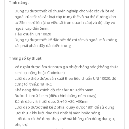
Tính năng:
Dụng cụ được thiết kế chuyên nghiệp cho việc cắt và lột vỏ
ngoài của tất cả các loại cáp trung thế và hạ thế đường kính
từ 25mm trở lên (cho việc cắt tròn quanh cáp) và độ dày vỏ
ngoài cáp đến 5mm.
Tiêu chuẩn: EN 10020
Dụng cụ được thiết kế đặc biệt để chỉ cắt vỏ ngoài mà không
cắt phải phần dây dẫn bên trong.
Thông số kỹ thuật:
Vỏ ngoài được làm từ nhựa gia nhiệt chống sốc (không chứa
kim loại nặng hoặc Cadmium)
Lưỡi dao thép được sản xuất theo tiêu chuẩn UNI 10020, độ
cứng tối thiểu: 48 HRC
Khả năng điều chỉnh độ cắt sâu: từ 0 đến 5mm
Bước chỉnh: 0.1 mm (điều chỉnh bằng núm xoay)
Đánh dấu vị trí lưỡi dao: 0, +10, +20, +30mm
Lưỡi dao được thiết kế 2 phía, quay được 180° để sử dụng
lưỡi thứ 2 khi lưỡi dao thứ nhất bị mòn hoặc hỏng.
Lưỡi dao có thể được thay thế mà không cần dùng dụng cụ
phụ trợ.