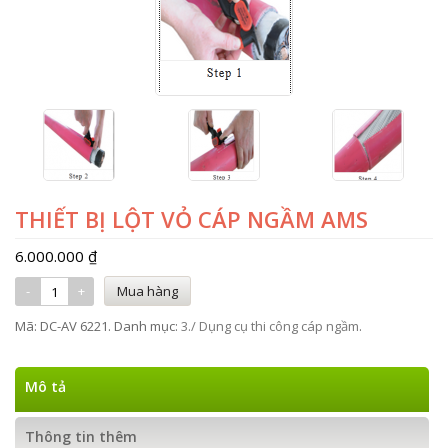
THIẾT BỊ LỘT VỎ CÁP NGẦM AMS
6.000.000 ₫
Mua hàng
Mã:
DC-AV 6221
.
Danh mục:
3./ Dụng cụ thi công cáp ngầm
.
Mô tả
Thông tin thêm