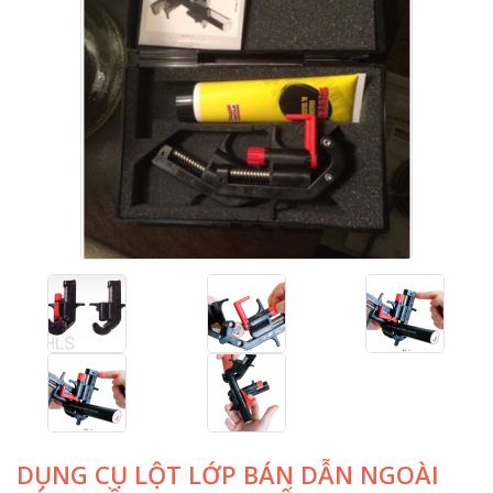
DỤNG CỤ LỘT LỚP BÁN DẪN NGOÀI