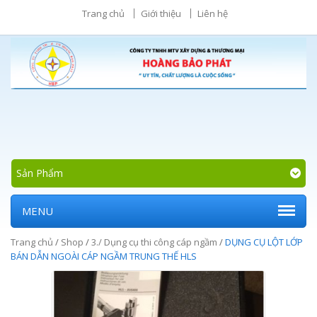
Trang chủ
Giới thiệu
Liên hệ
Sản Phẩm
MENU
Trang chủ
/
Shop
/
3./ Dụng cụ thi công cáp ngầm
/
DỤNG CỤ LỘT LỚP
BÁN DẪN NGOÀI CÁP NGẦM TRUNG THẾ HLS