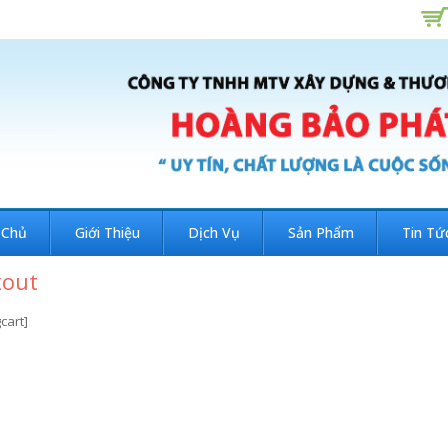
 Chủ
Giới Thiệu
Dịch Vụ
Sản Phẩm
Tin Tứ
kout
cart]