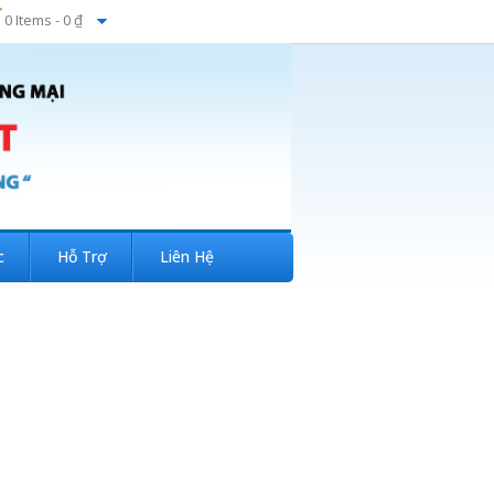
0 Items -
0 ₫
c
Hỗ Trợ
Liên Hệ