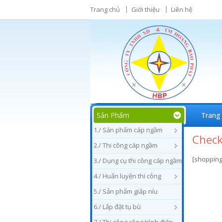
Trang chủ
Giới thiệu
Liên hệ
Sản Phẩm
Trang
1./ Sản phẩm cáp ngầm
Chec
2./ Thi công cáp ngầm
[shopping
3./ Dụng cụ thi công cáp ngầm
4./ Huấn luyện thi công
5./ Sản phẩm giáp níu
6./ Lắp đặt tụ bù