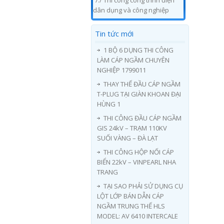
7./ Thi công công trình điện
dân dụng và công nghiệp
Tin tức mới
1 BỘ 6 DỤNG THI CÔNG
LÀM CÁP NGẦM CHUYÊN
NGHIỆP 1799011
THAY THẾ ĐẦU CÁP NGẦM
T-PLUG TẠI GIÀN KHOAN ĐẠI
HÙNG 1
THI CÔNG ĐẦU CÁP NGẦM
GIS 24kV – TRẠM 110KV
SUỐI VÀNG – ĐÀ LẠT
THI CÔNG HỘP NỐI CÁP
BIỂN 22kV – VINPEARL NHA
TRANG
TẠI SAO PHẢI SỬ DỤNG CỤ
LỘT LỚP BÁN DẪN CÁP
NGẦM TRUNG THẾ HLS
MODEL: AV 6410 INTERCALE