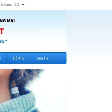
0 Items -
0 ₫
c
Hỗ Trợ
Liên Hệ