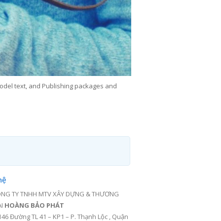
odel text, and Publishing packages and
hệ
NG TY TNHH MTV XÂY DỰNG & THƯƠNG
ẠI
HOÀNG BẢO PHÁT
146 Đường TL 41 – KP1 – P. Thạnh Lộc , Quận