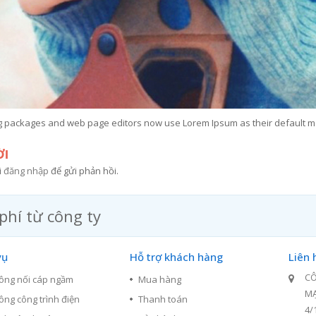
g packages and web page editors now use Lorem Ipsum as their default m
ỜI
i
đăng nhập
để gửi phản hồi.
phí từ công ty
vụ
Hỗ trợ khách hàng
Liên 
CÔ
công nối cáp ngầm
Mua hàng
M
công công trình điện
Thanh toán
4/