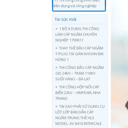
7./ Thi công công trình điện
dân dụng và công nghiệp
Tin tức mới
1 BỘ 6 DỤNG THI CÔNG
LÀM CÁP NGẦM CHUYÊN
NGHIỆP 1799011
THAY THẾ ĐẦU CÁP NGẦM
T-PLUG TẠI GIÀN KHOAN ĐẠI
HÙNG 1
THI CÔNG ĐẦU CÁP NGẦM
GIS 24kV – TRẠM 110KV
SUỐI VÀNG – ĐÀ LẠT
THI CÔNG HỘP NỐI CÁP
BIỂN 22kV – VINPEARL NHA
TRANG
TẠI SAO PHẢI SỬ DỤNG CỤ
LỘT LỚP BÁN DẪN CÁP
NGẦM TRUNG THẾ HLS
MODEL: AV 6410 INTERCALE