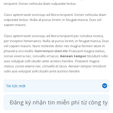
torquent. Donec vehicula diam vulputate lectus.
Class aptent taciti sociosqu ad litora torquent. Donec vehicula diam
vulputate lectus. Nulla at purus lorem, in feugiat massa. Duis vel
sapien mauris.
Class aptent taciti sociosqu ad litora torquent per conubia nostra,
per inceptos himenaeos. Nulla at purus lorem, in feugiat massa. Duis
vel sapien mauris. Nunc molestie dolor nec magna fermen atum in
pharetra orci mollis.
Nam tempor diam elit.
Praesent magna metus,
conse viverra nec, convallis et lacus.
Aenean tempor
tincidunt odio
auis volutpat solli citudin ante acotios hendre.
Praesent magna
metus, conse viverra nec, convallis et lacus. Aenean tempor tincidunt
odio auis volutpat solli citudin ante acotios hendre.
Tin tức mới
Đăng ký nhận tin miễn phí từ công ty