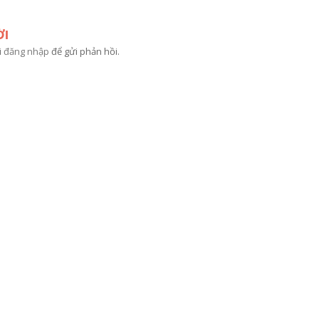
ỜI
i
đăng nhập
để gửi phản hồi.