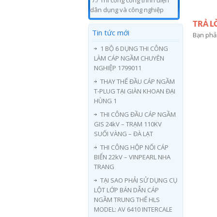
7./ Thi công công trình điện
dân dụng và công nghiệp
TRẢ L
Tin tức mới
Bạn phả
1 BỘ 6 DỤNG THI CÔNG
LÀM CÁP NGẦM CHUYÊN
NGHIỆP 1799011
THAY THẾ ĐẦU CÁP NGẦM
T-PLUG TẠI GIÀN KHOAN ĐẠI
HÙNG 1
THI CÔNG ĐẦU CÁP NGẦM
GIS 24kV – TRẠM 110KV
SUỐI VÀNG – ĐÀ LẠT
THI CÔNG HỘP NỐI CÁP
BIỂN 22kV – VINPEARL NHA
TRANG
TẠI SAO PHẢI SỬ DỤNG CỤ
LỘT LỚP BÁN DẪN CÁP
NGẦM TRUNG THẾ HLS
MODEL: AV 6410 INTERCALE