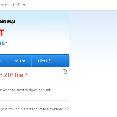
Items -
0 ₫
c
Hỗ Trợ
Liên Hệ
 ZIP file ?
 website, next to download link.
re is my Template/Product to Download ?