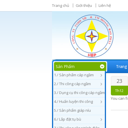
Trang chủ
Giới thiệu
Liên hệ
Sản Phẩm
Trang
1./ Sản phẩm cáp ngầm
23
2./ Thi công cáp ngầm
Th12
3./ Dụng cụ thi công cáp ngầm
You can f
4./ Huấn luyện thi công
5./ Sản phẩm giáp níu
6./ Lắp đặt tụ bù