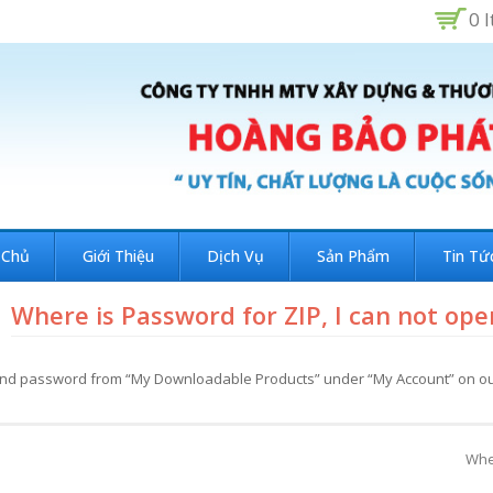
0 
 Chủ
Giới Thiệu
Dịch Vụ
Sản Phẩm
Tin Tứ
Where is Password for ZIP, I can not open
ind password from “My Downloadable Products” under “My Account” on our
Whe