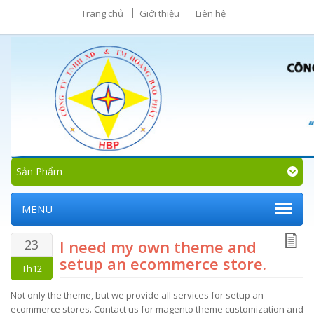
Trang chủ
Giới thiệu
Liên hệ
Sản Phẩm
MENU
23
I need my own theme and
setup an ecommerce store.
Th12
Not only the theme, but we provide all services for setup an
ecommerce stores. Contact us for magento theme customization and