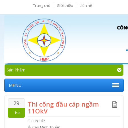
Trang chủ
Giới thiệu
Liên hệ
Sản Phẩm
MENU
29
Thi công đầu cáp ngầm
11OkV
Th9
Tin Tức
Cao Minh Thuần