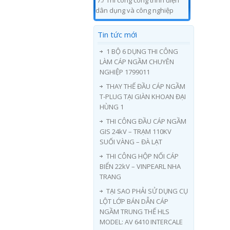
7./ Thi công công trình điện
dân dụng và công nghiệp
Tin tức mới
1 BỘ 6 DỤNG THI CÔNG
LÀM CÁP NGẦM CHUYÊN
NGHIỆP 1799011
THAY THẾ ĐẦU CÁP NGẦM
T-PLUG TẠI GIÀN KHOAN ĐẠI
HÙNG 1
THI CÔNG ĐẦU CÁP NGẦM
GIS 24kV – TRẠM 110KV
SUỐI VÀNG – ĐÀ LẠT
THI CÔNG HỘP NỐI CÁP
BIỂN 22kV – VINPEARL NHA
TRANG
TẠI SAO PHẢI SỬ DỤNG CỤ
LỘT LỚP BÁN DẪN CÁP
NGẦM TRUNG THẾ HLS
MODEL: AV 6410 INTERCALE