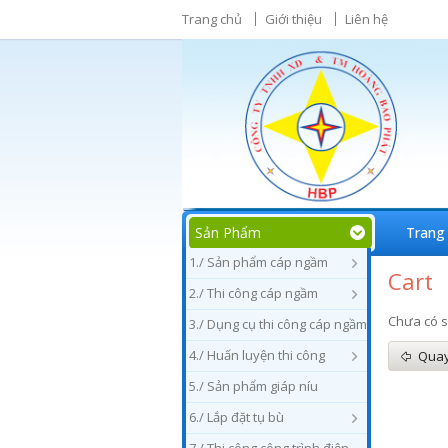
Trang chủ
Giới thiệu
Liên hệ
Sản Phẩm
Trang
1./ Sản phẩm cáp ngầm
Cart
2./ Thi công cáp ngầm
Chưa có s
3./ Dụng cụ thi công cáp ngầm
4./ Huấn luyện thi công
Quay
5./ Sản phẩm giáp níu
6./ Lắp đặt tụ bù