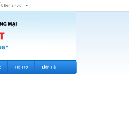
0 Items -
0 ₫
c
Hỗ Trợ
Liên Hệ