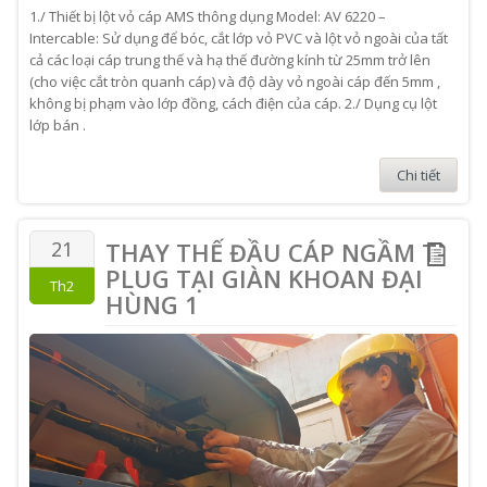
1./ Thiết bị lột vỏ cáp AMS thông dụng Model: AV 6220 –
Intercable: Sử dụng để bóc, cắt lớp vỏ PVC và lột vỏ ngoài của tất
cả các loại cáp trung thế và hạ thế đường kính từ 25mm trở lên
(cho việc cắt tròn quanh cáp) và độ dày vỏ ngoài cáp đến 5mm ,
không bị phạm vào lớp đồng, cách điện của cáp. 2./ Dụng cụ lột
lớp bán .
Chi tiết
21
THAY THẾ ĐẦU CÁP NGẦM T-
PLUG TẠI GIÀN KHOAN ĐẠI
Th2
HÙNG 1