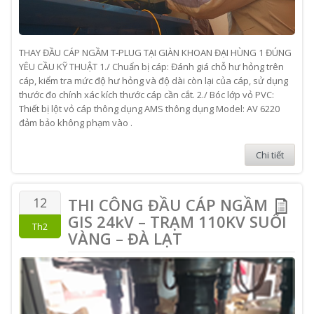
THAY ĐẦU CÁP NGẦM T-PLUG TẠI GIÀN KHOAN ĐẠI HÙNG 1 ĐÚNG
YÊU CẦU KỸ THUẬT 1./ Chuẩn bị cáp: Đánh giá chỗ hư hỏng trên
cáp, kiểm tra mức độ hư hỏng và độ dài còn lại của cáp, sử dụng
thước đo chính xác kích thước cáp cần cắt. 2./ Bóc lớp vỏ PVC:
Thiết bị lột vỏ cáp thông dụng AMS thông dụng Model: AV 6220
đảm bảo không phạm vào .
Chi tiết
12
THI CÔNG ĐẦU CÁP NGẦM
GIS 24kV – TRẠM 110KV SUỐI
Th2
VÀNG – ĐÀ LẠT