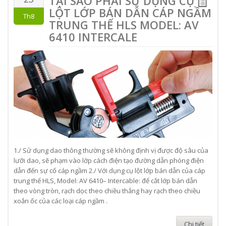
TẠI SAO PHẢI SỬ DỤNG CỤ
LỘT LỚP BÁN DẪN CÁP NGẦM
Th8
TRUNG THẾ HLS MODEL: AV
6410 INTERCALE
1./ Sử dụng dao thông thường sẽ không định vị được độ sâu của
lưỡi dao, sẽ phạm vào lớp cách điện tạo đường dẫn phóng điện
dẫn đến sự cố cáp ngầm 2./ Với dụng cụ lột lớp bán dẫn của cáp
trung thế HLS, Model: AV 6410– Intercable: để cắt lớp bán dẫn
theo vòng tròn, rạch dọc theo chiều thẳng hay rạch theo chiều
xoắn ốc của các loại cáp ngầm .
Chi tiết