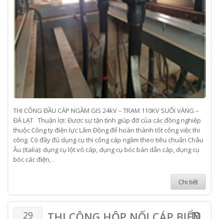
THI CÔNG ĐẦU CÁP NGẦM GIS 24kV – TRẠM 110KV SUỐI VÀNG –
ĐÀ LẠT Thuận lợi: Được sự tận tình giúp đỡ của các đồng nghiệp
thuộc Công ty điện lực Lâm Đồng để hoàn thành tốt công việc thi
công. Có đầy đủ dụng cụ thi công cáp ngầm theo tiêu chuẩn Châu
Âu (Italia): dụng cụ lột vỏ cáp, dụng cụ bóc bán dẫn cáp, dụng cụ
bóc các điện, .
Chi tiết
29
THI CÔNG HỘP NỐI CÁP BIỂN