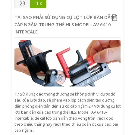
23
Th8
TẠI SAO PHẢI SỬ DỤNG CỤ LỘT LỚP BÁN DẪN
CÁP NGẦM TRUNG THẾ HLS MODEL: AV 6410
INTERCALE
1./ Sử dụng dao thông thường sẽ không định vị được độ
sâu của lưỡi dao, sẽ phạm vào lớp cách điện tạo đường
dẫn phóng điện dẫn đến sự cố cáp ngầm 2./ Với dụng cụ lột
lớp bán dẫn của cáp trung thế HLS, Model: AV 6410–
Intercable: để cắt lớp bán dẫn theo vòng tròn, rạch dọc
theo chiều thẳng hay rạch theo chiều xoắn ốc của các loại
cáp ngầm .