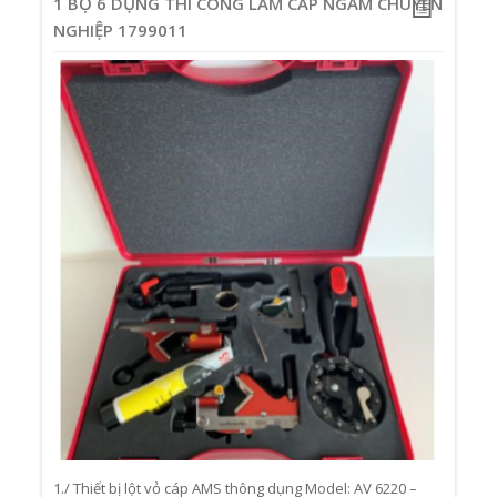
1 BỘ 6 DỤNG THI CÔNG LÀM CÁP NGẦM CHUYÊN
NGHIỆP 1799011
1./ Thiết bị lột vỏ cáp AMS thông dụng Model: AV 6220 –