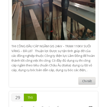
THI CÔNG ĐẦU CÁP NGẦM GIS 24kV – TRẠM 110KV SUỐI
VÀNG – ĐÀ LẠT Thuận lợi: Được sự tận tình giúp đỡ của
các đồng nghiệp thuộc Công ty điện lực Lâm Đồng để hoàn
thành tốt công việc thi công. Có đầy đủ dụng cụ thi công
cáp ngầm theo tiêu chuẩn Châu Âu (Italia): dụng cụ lột vỏ
cáp, dụng cụ bóc bán dẫn cáp, dụng cụ bóc các điện, .
Chi tiết
29
Th5