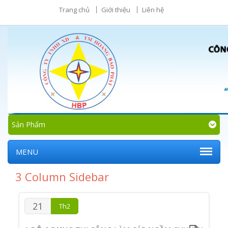
Trang chủ
Giới thiệu
Liên hệ
Sản Phẩm
MENU
3 Column Sidebar
21
Th2