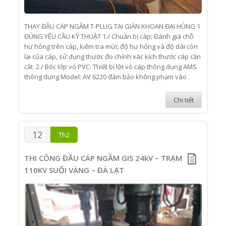
THAY ĐẦU CÁP NGẦM T-PLUG TẠI GIÀN KHOAN ĐẠI HÙNG 1
ĐÚNG YÊU CẦU KỸ THUẬT 1./ Chuẩn bị cáp: Đánh giá chỗ
hư hỏng trên cáp, kiểm tra mức độ hư hỏng và độ dài còn
lại của cáp, sử dụng thước đo chính xác kích thước cáp cần
cắt. 2./ Bóc lớp vỏ PVC: Thiết bị lột vỏ cáp thông dụng AMS
thông dụng Model: AV 6220 đảm bảo không phạm vào .
Chi tiết
12
Th2
THI CÔNG ĐẦU CÁP NGẦM GIS 24kV – TRẠM
110KV SUỐI VÀNG – ĐÀ LẠT