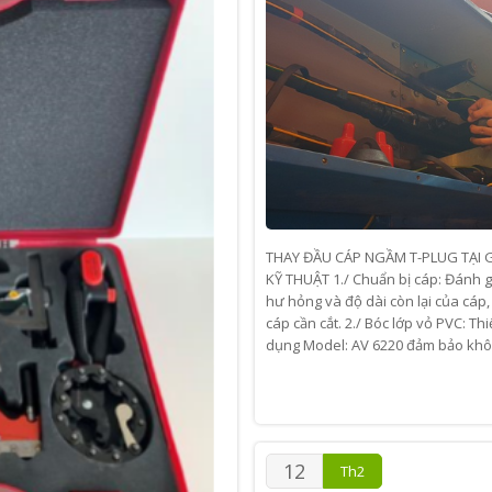
THAY ĐẦU CÁP NGẦM T-PLUG TẠI 
KỸ THUẬT 1./ Chuẩn bị cáp: Đánh g
hư hỏng và độ dài còn lại của cáp
cáp cần cắt. 2./ Bóc lớp vỏ PVC: Th
dụng Model: AV 6220 đảm bảo khô
12
Th2