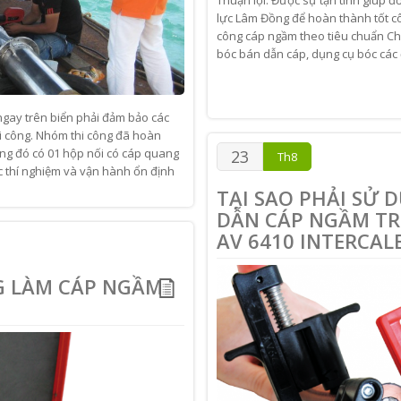
lực Lâm Đồng để hoàn thành tốt côn
công cáp ngầm theo tiêu chuẩn Châu
bóc bán dẫn cáp, dụng cụ bóc các đ
 ngay trên biển phải đảm bảo các
hi công. Nhóm thi công đã hoàn
ong đó có 01 hộp nối có cáp quang
23
Th8
ợc thí nghiệm và vận hành ổn định
TẠI SAO PHẢI SỬ 
DẪN CÁP NGẦM TR
AV 6410 INTERCAL
G LÀM CÁP NGẦM