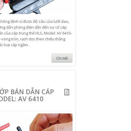
hông định vị được độ sâu của lưỡi dao,
ờng dẫn phóng điện dẫn đến sự cố cáp
ẫn của cáp trung thế HLS, Model: AV 6410–
o vòng tròn, rạch dọc theo chiều thẳng
c loại cáp ngầm .
Chi tiết
LỚP BÁN DẪN CÁP
DEL: AV 6410