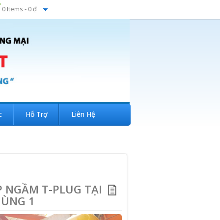
0 Items -
0 ₫
c
Hỗ Trợ
Liên Hệ
P NGẦM T-PLUG TẠI
HÙNG 1