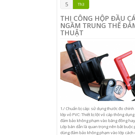
5
Th3
THI CÔNG HỘP ĐẦU CÁ
NGẦM TRUNG THẾ ĐẢM
THUẬT
1./ Chuẩn bị cáp: sử dụng thước đo chính 
lớp vỏ PVC: Thiết bị lột vỏ cáp thông dụ
đảm bảo không phạm vào băng đồng hay c
Lớp bán dẫn là quan trọng nên bắt buộc
dùng đảm bảo không phạm vào lớp cách đ