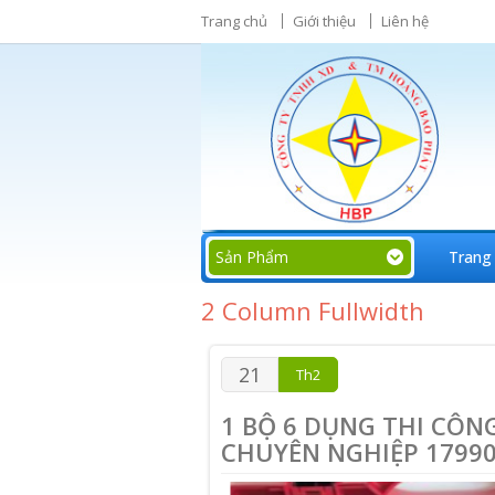
Trang chủ
Giới thiệu
Liên hệ
Sản Phẩm
Trang
2 Column Fullwidth
21
Th2
1 BỘ 6 DỤNG THI CÔN
CHUYÊN NGHIỆP 1799