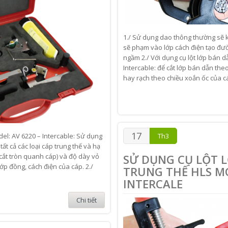
1./ Sử dụng dao thông thường sẽ k
sẽ phạm vào lớp cách điện tạo đư
ngầm 2./ Với dụng cụ lột lớp bán d
Intercable: để cắt lớp bán dẫn the
hay rạch theo chiều xoắn ốc của cá
17
del: AV 6220 – Intercable: Sử dụng
Th3
tất cả các loại cáp trung thế và hạ
 cắt tròn quanh cáp) và độ dày vỏ
SỬ DỤNG CỤ LỘT 
p đồng, cách điện của cáp. 2./
TRUNG THẾ HLS MO
INTERCALE
Chi tiết