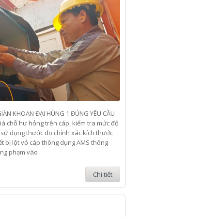
GIÀN KHOAN ĐẠI HÙNG 1 ĐÚNG YÊU CẦU
iá chỗ hư hỏng trên cáp, kiểm tra mức độ
, sử dụng thước đo chính xác kích thước
iết bị lột vỏ cáp thông dụng AMS thông
ng phạm vào .
Chi tiết