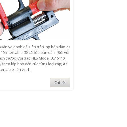
huẩn và đánh dấu lên trên lớp bán dẫn 2./
0 Intercable để cắt lớp bán dẫn (Đối với
kích thước lưỡi dao HLS Model: AV 6410
ỳ theo lớp bán dẫn của từng loại cáp) 4./
rcable lên vị trí .
Chi tiết