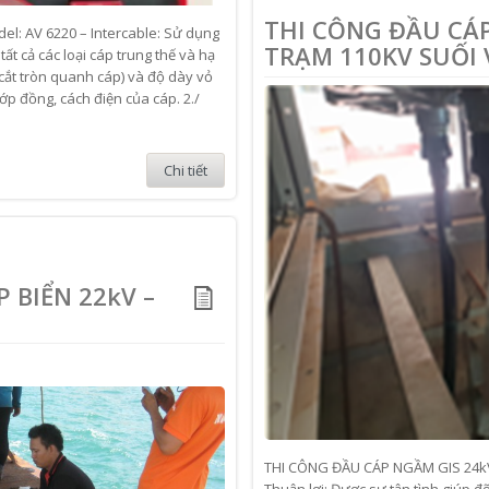
THI CÔNG ĐẦU CÁP
del: AV 6220 – Intercable: Sử dụng
TRẠM 110KV SUỐI 
tất cả các loại cáp trung thế và hạ
 cắt tròn quanh cáp) và độ dày vỏ
p đồng, cách điện của cáp. 2./
Chi tiết
 BIỂN 22kV –
THI CÔNG ĐẦU CÁP NGẦM GIS 24k
Thuận lợi: Được sự tận tình giúp đ