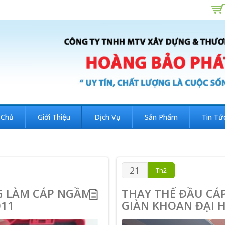
 Chủ
Giới Thiệu
Dịch Vụ
Sản Phẩm
Tin Tứ
21
Th2
G LÀM CÁP NGẦM
THAY THẾ ĐẦU CÁ
011
GIÀN KHOAN ĐẠI 