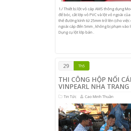
1./ Thiết bị lột vỏ cáp AMS thông dụng Mo
để bóc, cắt lớp vỏ PVC và lột vỏ ngoài của 
thế đường kính từ 25mm trở lên (cho việc
ngoài cáp đến 5mm , không bị phạm vào lớ
Dụng cụ lột lớp bán .
29
Th5
THI CÔNG HỘP NỐI CÁP
VINPEARL NHA TRANG
Tin Tức
Cao Minh Thuần