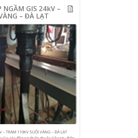
 NGẦM GIS 24kV –
VÀNG – ĐÀ LẠT
V – TRẠM 110KV SUỐI VÀNG – ĐÀ LẠT
ỡ của các đồng nghiệp thuộc Công ty điện