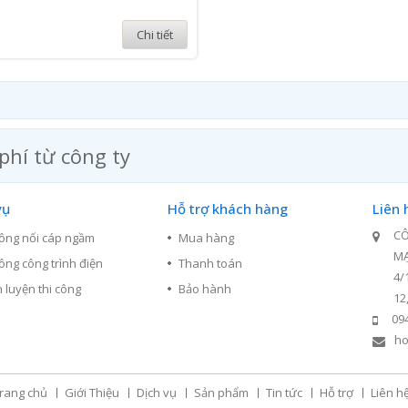
Chi tiết
phí từ công ty
vụ
Hỗ trợ khách hàng
Liên 
CÔ
công nối cáp ngầm
Mua hàng
M
công công trình điện
Thanh toán
4/
 luyện thi công
Bảo hành
12
09
ho
rang chủ
Giới Thiệu
Dịch vụ
Sản phẩm
Tin tức
Hỗ trợ
Liên h