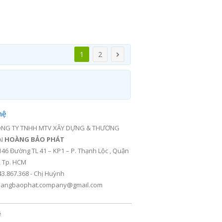
1
2
hệ
NG TY TNHH MTV XÂY DỰNG & THƯƠNG
ẠI
HOÀNG BẢO PHÁT
146 Đường TL 41 – KP1 – P. Thạnh Lộc , Quận
, Tp. HCM
43.867.368 - Chị Huỳnh
angbaophat.company@gmail.com
ệ