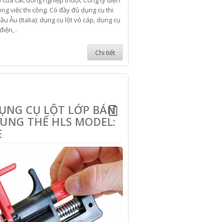
g việc thi công. Có đầy đủ dụng cụ thi
 Âu (Italia): dụng cụ lột vỏ cáp, dụng cụ
iện, .
Chi tiết
DỤNG CỤ LỘT LỚP BÁN
UNG THẾ HLS MODEL:
E