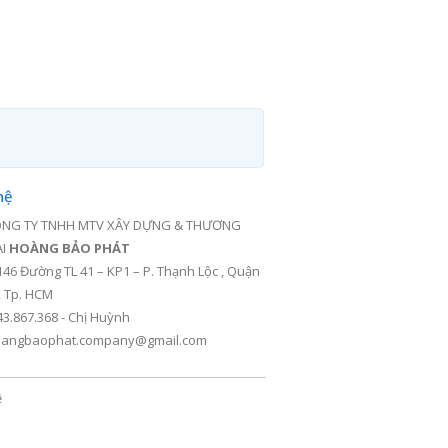
hệ
NG TY TNHH MTV XÂY DỰNG & THƯƠNG
ẠI
HOÀNG BẢO PHÁT
146 Đường TL 41 – KP1 – P. Thạnh Lộc , Quận
, Tp. HCM
43.867.368 - Chị Huỳnh
angbaophat.company@gmail.com
ệ