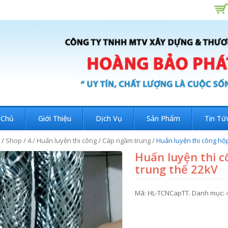
 Chủ
Giới Thiệu
Dịch Vụ
Sản Phẩm
Tin Tứ
/
Shop
/
4./ Huấn luyện thi công
/
Cáp ngầm trung
/
Huấn luyện thi công hộ
Huấn luyện thi 
trung thế 22kV
Mã:
HL-TCNCapTT
.
Danh mục: