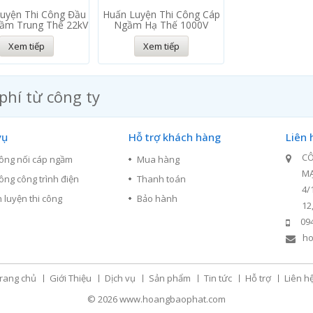
uyện Thi Công Đầu
Huấn Luyện Thi Công Cáp
ầm Trung Thế 22kV
Ngầm Hạ Thế 1000V
Xem tiếp
Xem tiếp
phí từ công ty
vụ
Hỗ trợ khách hàng
Liên 
CÔ
công nối cáp ngầm
Mua hàng
M
công công trình điện
Thanh toán
4/
 luyện thi công
Bảo hành
12
09
ho
rang chủ
Giới Thiệu
Dịch vụ
Sản phẩm
Tin tức
Hỗ trợ
Liên h
© 2026
www.hoangbaophat.com