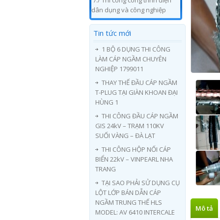
7./ Thi công công trình điện
dân dụng và công nghiệp
Tin tức mới
1 BỘ 6 DỤNG THI CÔNG
LÀM CÁP NGẦM CHUYÊN
NGHIỆP 1799011
THAY THẾ ĐẦU CÁP NGẦM
T-PLUG TẠI GIÀN KHOAN ĐẠI
HÙNG 1
THI CÔNG ĐẦU CÁP NGẦM
GIS 24kV – TRẠM 110KV
SUỐI VÀNG – ĐÀ LẠT
THI CÔNG HỘP NỐI CÁP
BIỂN 22kV – VINPEARL NHA
TRANG
TẠI SAO PHẢI SỬ DỤNG CỤ
LỘT LỚP BÁN DẪN CÁP
NGẦM TRUNG THẾ HLS
Mô tả
MODEL: AV 6410 INTERCALE