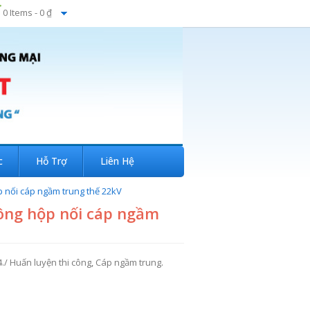
0 Items -
0 ₫
c
Hỗ Trợ
Liên Hệ
p nối cáp ngầm trung thế 22kV
công hộp nối cáp ngầm
4./ Huấn luyện thi công
,
Cáp ngầm trung
.