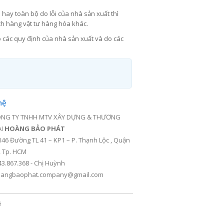
hay toàn bộ do lỗi của nhà sản xuất thì
ch hàng vật tư hàng hóa khác.
các quy định của nhà sản xuất và do các
hệ
NG TY TNHH MTV XÂY DỰNG & THƯƠNG
ẠI
HOÀNG BẢO PHÁT
146 Đường TL 41 – KP1 – P. Thạnh Lộc , Quận
, Tp. HCM
43.867.368 - Chị Huỳnh
angbaophat.company@gmail.com
ệ