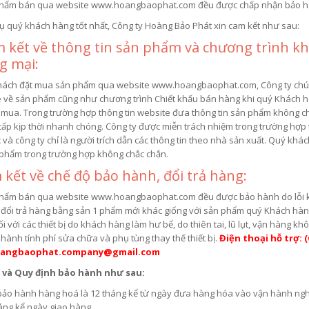
hẩm bán qua website www.hoangbaophat.com đều được chấp nhận bảo hàn
ụ quý khách hàng tốt nhất, Công ty Hoàng Bảo Phát xin cam kết như sau:
 kết về thông tin sản phẩm và chương trình kh
g mại:
hách đặt mua sản phẩm qua website www.hoangbaophat.com, Công ty chúng 
 về sản phẩm cũng như chương trình Chiết khấu bán hàng khi quý Khách hà
mua. Trong trường hợp thông tin website đưa thông tin sản phẩm không chi 
cấp kịp thời nhanh chóng. Công ty được miễn trách nhiệm trong trường hợp 
và công ty chỉ là người trích dẫn các thông tin theo nhà sản xuất. Quý khách 
phẩm trong trường hợp không chắc chắn.
 kết về chế độ bảo hành, đổi trả hàng:
hẩm bán qua website www.hoangbaophat.com đều được bảo hành do lỗi kỹ 
 đổi trả hàng bằng sản 1 phẩm mới khác giống với sản phẩm quý Khách hàn
ối với các thiết bị do khách hàng làm hư bể, do thiên tai, lũ lụt, vận hàng kh
 hành tính phí sửa chữa và phụ tùng thay thế thiết bị.
Điện thoại hỗ trợ: (
hoangbaophat.company@gmail.com
 và Quy định bảo hành như sau:
bảo hành hàng hoá là 12 tháng kể từ ngày đưa hàng hóa vào vận hành ngh
áng kể ngày giao hàng.