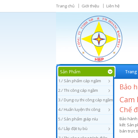
Trang chủ
Giới thiệu
Liên hệ
Sản Phẩm
Trang
1./ Sản phẩm cáp ngầm
Bảo 
2./ Thi công cáp ngầm
Cam 
3./ Dụng cụ thi công cáp ngầm
Chế đ
4./ Huấn luyện thi công
Bảo hành 
5./ Sản phẩm giáp níu
kết: Sản 
6./ Lắp đặt tụ bù
bán trực t