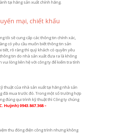
h tại hãng sản xuất chính hãng.
uyến mại, chiết khấu
tôi sẽ cung cấp các thông tin chính xác,
ng có yêu cầu muốn biết thông tin sản
tiết, rõ ràng thì quý khách có quyền yêu
thông tin do nhà sản xuất đưa ra là không
vui lòng liên hệ với công ty để kiểm tra tính
thuật của nhà sản xuất tại hãng nhà sản
g đã mua trước đó. Trong một số trường hợp
ông đúng qui trình kỹ thuật thì Công ty chúng
C. Huỳnh) 0943.867.368 –
iệm thu đóng điện công trình nhưng không