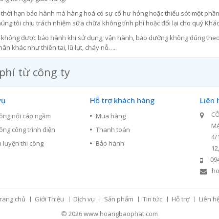
 thời hạn bảo hành mà hàng hoá có sự cố hư hỏng hoặc thiếu sót một phần 
húng tôi chịu trách nhiệm sữa chữa không tính phí hoặc đổi lại cho quý Khá
không được bảo hành khi sử dụng, vận hành, bảo dưỡng không đúng theo 
n khác như thiên tai, lũ lụt, cháy nỗ…..
phí từ công ty
vụ
Hỗ trợ khách hàng
Liên 
CÔ
công nối cáp ngầm
Mua hàng
M
công công trình điện
Thanh toán
4/
 luyện thi công
Bảo hành
12
09
ho
rang chủ
Giới Thiệu
Dịch vụ
Sản phẩm
Tin tức
Hỗ trợ
Liên h
© 2026
www.hoangbaophat.com