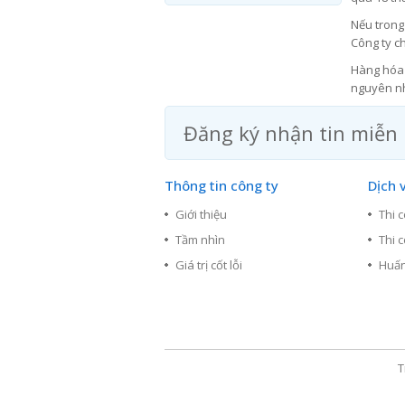
Nếu trong
Công ty c
Hàng hóa 
nguyên nhâ
Đăng ký nhận tin miễn 
Thông tin công ty
Dịch 
Giới thiệu
Thi 
Tầm nhìn
Thi 
Giá trị cốt lỗi
Huấn
T