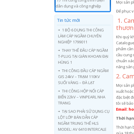
7./ Thi công công trình điện
Mọi sản p
dân dụng và công nghiệp
Để phục v
1. Cam
Tin tức mới
thươn
1 BỘ 6 DỤNG THI CÔNG
LÀM CÁP NGẦM CHUYÊN
Khi quý k
NGHIỆP 1799011
Catalogue
phẩm cần 
THAY THẾ ĐẦU CÁP NGẦM
cầu cung 
T-PLUG TẠI GIÀN KHOAN ĐẠI
chuẩn xác 
HÙNG 1
năng sản 
THI CÔNG ĐẦU CÁP NGẦM
2. Cam
GIS 24kV – TRẠM 110KV
SUỐI VÀNG – ĐÀ LẠT
Mọi sản p
THI CÔNG HỘP NỐI CÁP
xuất hoặc
BIỂN 22kV – VINPEARL NHA
đặc biệt đ
TRANG
tôi sẽ bảo
Email: 
TẠI SAO PHẢI SỬ DỤNG CỤ
LỘT LỚP BÁN DẪN CÁP
Thời hạn
NGẦM TRUNG THẾ HLS
Thời hạn 
MODEL: AV 6410 INTERCALE
qúa 18 th