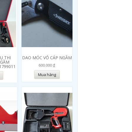
Ụ THI
DAO MÓC VỎ CÁP NGẦM
NGẦM
600.000 ₫
1799011
Mua hàng