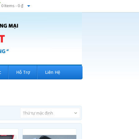
0 Items -
0 ₫
c
Hỗ Trợ
Liên Hệ
Thứ tự mặc định