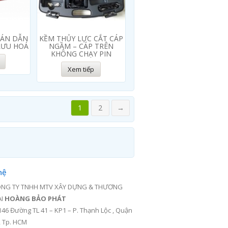
BÁN DẪN
KỀM THỦY LỰC CẮT CÁP
LƯU HOÁ
NGẦM – CÁP TRÊN
KHÔNG CHẠY PIN
Xem tiếp
1
2
→
hệ
NG TY TNHH MTV XÂY DỰNG & THƯƠNG
ẠI
HOÀNG BẢO PHÁT
146 Đường TL 41 – KP1 – P. Thạnh Lộc , Quận
, Tp. HCM