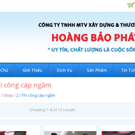
 Chủ
Giới Thiệu
Dịch Vụ
Sản Phẩm
Tin Tứ
hi công cáp ngầm
/
Shop
/
2./ Thi công cáp ngầm
Showing 1–8 of 12 results