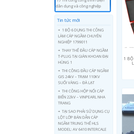
7./ Thi công công trình điện
dân dụng và công nghiệp
Tin tức mới
1 BỘ 6 DỤNG THI CÔNG
LÀM CÁP NGẦM CHUYÊN
NGHIỆP 1799011
THAY THẾ ĐẦU CÁP NGẦM
T-PLUG TẠI GIÀN KHOAN ĐẠI
1 BỘ
HÙNG 1
THI CÔNG ĐẦU CÁP NGẦM
GIS 24kV – TRẠM 110KV
SUỐI VÀNG – ĐÀ LẠT
THI CÔNG HỘP NỐI CÁP
BIỂN 22kV – VINPEARL NHA
TRANG
TẠI SAO PHẢI SỬ DỤNG CỤ
LỘT LỚP BÁN DẪN CÁP
NGẦM TRUNG THẾ HLS
MODEL: AV 6410 INTERCALE