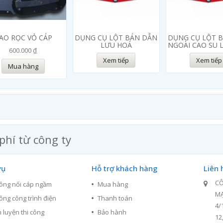
AO RỌC VỎ CÁP
DỤNG CỤ LỘT BÁN DẪN
DỤNG CỤ LỘT 
LƯU HOÁ
NGOÀI CAO SU 
600.000 ₫
Xem tiếp
Xem tiếp
Mua hàng
phí từ công ty
vụ
Hỗ trợ khách hàng
Liên 
CÔ
công nối cáp ngầm
Mua hàng
M
công công trình điện
Thanh toán
4/
 luyện thi công
Bảo hành
12