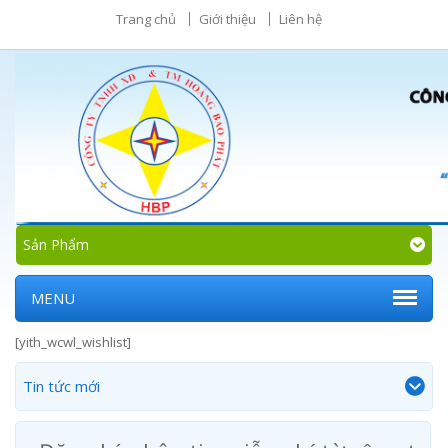
Trang chủ
Giới thiệu
Liên hệ
Sản Phẩm
MENU
[yith_wcwl_wishlist]
Tin tức mới