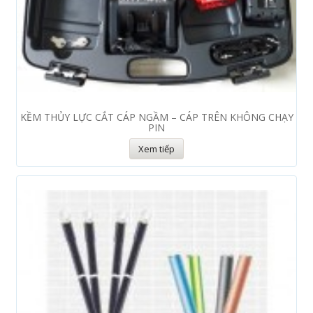
KỀM THỦY LỰC CẮT CÁP NGẦM – CÁP TRÊN KHÔNG CHẠY
PIN
Xem tiếp