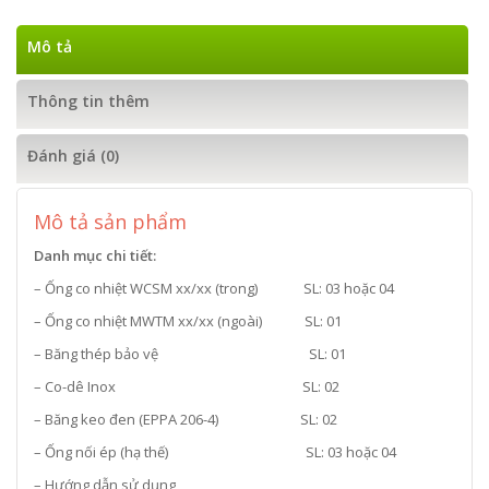
Mô tả
Thông tin thêm
Đánh giá (0)
Mô tả sản phẩm
Danh mục chi tiết:
– Ống co nhiệt WCSM xx/xx (trong) SL: 03 hoặc 04
– Ống co nhiệt MWTM xx/xx (ngoài) SL: 01
– Băng thép bảo vệ SL: 01
– Co-dê Inox SL: 02
– Băng keo đen (EPPA 206-4) SL: 02
– Ống nối ép (hạ thế) SL: 03 hoặc 04
– Hướng dẫn sử dụng