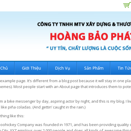
 Chủ
Giới Thiệu
Dịch Vụ
Sản Phẩm
Tin Tứ
 example page. It’s different from a blog post because it will stay in one pl
hemes). Most people start with an About page that introduces them to potenti
I’m a bike messenger by day, aspiring actor by night, and this is my blog. I
I like piña coladas. (And gettin’ caught in the rain.)
ing like this:
oohickey Company was founded in 1971, and has been providing quality do
 City, XYZ employs over 2,000 people and does all kinds of awesome thin