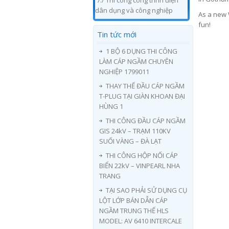
7./ Thi công công trình điện
dân dụng và công nghiệp
As a new 
fun!
Tin tức mới
1 BỘ 6 DỤNG THI CÔNG
LÀM CÁP NGẦM CHUYÊN
NGHIỆP 1799011
THAY THẾ ĐẦU CÁP NGẦM
T-PLUG TẠI GIÀN KHOAN ĐẠI
HÙNG 1
THI CÔNG ĐẦU CÁP NGẦM
GIS 24kV – TRẠM 110KV
SUỐI VÀNG – ĐÀ LẠT
THI CÔNG HỘP NỐI CÁP
BIỂN 22kV – VINPEARL NHA
TRANG
TẠI SAO PHẢI SỬ DỤNG CỤ
LỘT LỚP BÁN DẪN CÁP
NGẦM TRUNG THẾ HLS
MODEL: AV 6410 INTERCALE