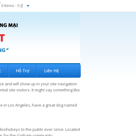
0 Items -
0 ₫
c
Hỗ Trợ
Liên Hệ
ace and will show up in your site navigation
al site visitors. It might say something like
 live in Los Angeles, have a great dog named
ohickeys to the public ever since. Located
gs for the Gotham community.