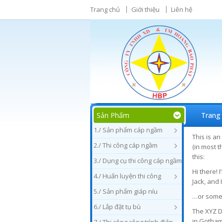
Trang chủ
Giới thiệu
Liên hệ
Sản Phẩm
Trang
1./ Sản phẩm cáp ngầm
This is an
2./ Thi công cáp ngầm
(in most t
this:
3./ Dụng cụ thi công cáp ngầm
Hi there! 
4./ Huấn luyện thi công
Jack, and 
5./ Sản phẩm giáp níu
…or someth
6./ Lắp đặt tụ bù
The XYZ D
in Gotham